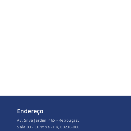
Endereço
Av. Silva Jardim, 465 - Rebouças,
Sala 03 - Curitiba - PR, 80230-000