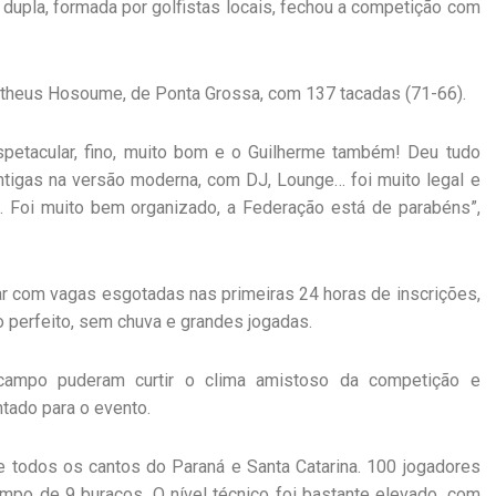
A dupla, formada por golfistas locais, fechou a competição com
atheus Hosoume, de Ponta Grossa, com 137 tacadas (71-66).
espetacular, fino, muito bom e o Guilherme também! Deu tudo
antigas na versão moderna, com DJ, Lounge… foi muito legal e
 Foi muito bem organizado, a Federação está de parabéns”,
r com vagas esgotadas nas primeiras 24 horas de inscrições,
perfeito, sem chuva e grandes jogadas.
campo puderam curtir o clima amistoso da competição e
ado para o evento.
 todos os cantos do Paraná e Santa Catarina. 100 jogadores
mpo de 9 buracos. O nível técnico foi bastante elevado, com