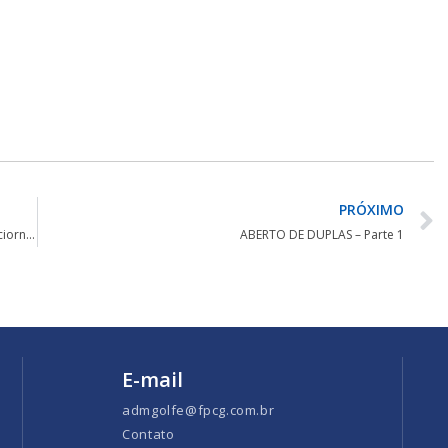
PRÓXIMO
Guilherme Costa/Paulo Leite e Antônio Douat/Roberto Paciornik lideram empatados o 10º Aberto de Duplas da FPCG
ABERTO DE DUPLAS – Parte 1
E-mail
admgolfe@fpcg.com.br
Contato