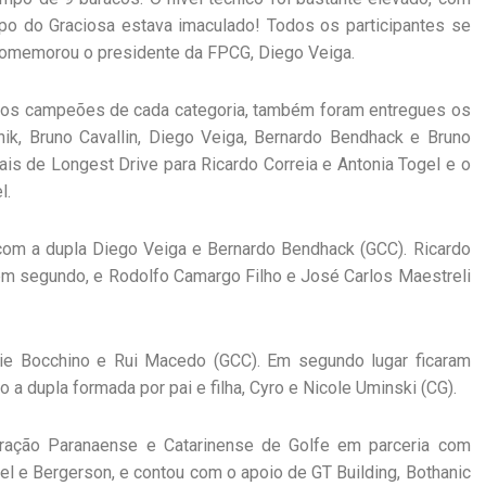
mpo do Graciosa estava imaculado! Todos os participantes se
comemorou o presidente da FPCG, Diego Veiga.
a os campeões de cada categoria, também foram entregues os
nik, Bruno Cavallin, Diego Veiga, Bernardo Bendhack e Bruno
is de Longest Drive para Ricardo Correia e Antonia Togel e o
l.
 com a dupla Diego Veiga e Bernardo Bendhack (GCC). Ricardo
m segundo, e Rodolfo Camargo Filho e José Carlos Maestreli
ie Bocchino e Rui Macedo (GCC). Em segundo lugar ficaram
a dupla formada por pai e filha, Cyro e Nicole Uminski (CG).
eração Paranaense e Catarinense de Golfe em parceria com
el e Bergerson, e contou com o apoio de GT Building, Bothanic