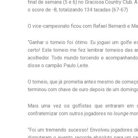
final de semana (5 e 6) no Graciosa Country Club. 
o score de -8, totalizando 134 tacadas (67-67)
O vice-campeonato ficou com Rafael Bernardi e M
“Ganhar o torneio foi ótimo. Eu joguei um golfe 
certo! Este torneio me fez lembrar torneios das 
acolhedor. Todo mundo torcendo e acompanhando.
disse o campão Paulo Leite.
O torneio, que já prometia antes mesmo de começa
terminou com chave de ouro depois de um domingo 
Mais uma vez os golfistas que entraram em 
confraternizar com outros jogadores no
lounge
mont
“Foi um tremendo sucesso! Envolveu jogadores de
disputaram o evento, recorde absoluto para um ca