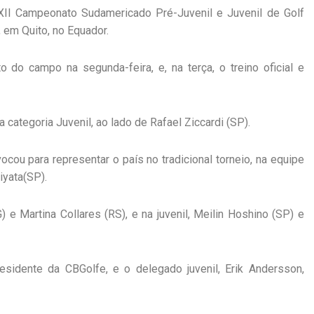
XII Campeonato
Sudamericado
Pré
-Juvenil e Juvenil de Golf
 em Quito, no Equador.
ento do campo
na
segunda-feira,
e, na terça, o treino oficial
e
a categoria Juvenil, ao lado de
Rafael
Ziccardi
(SP).
vocou para representar o país no tradicional torneio, na equipe
iyata
(SP)
.
) e Martina
Collares
(RS), e na juvenil,
Meilin
Hoshino
(SP) e
residente da
CBGolfe
, e o delegado juvenil, Erik
Andersson
,