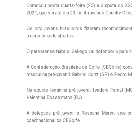
Começou nesta
quarta
-feira (
20
) a disputa do
XX
2021
, que vai até dia
23, no
Arrayanes
Country Club,
Os oito jovens brasileiros fizeram reconhecim
a cerimônia de abertura.
O paranaense
Gabriel
Gallego
vai defender o país n
A Confederação Brasileira de Golfe (
CBGolfe
) con
masculina
pré
-juvenil: Gabriel
Holtz
(SP) e Pedro
M
Na equipe feminina
pré
-juvenil, Isadora
Fernal
(MG
Valentina
Bosselmann
(RJ).
A delegada
pré
-juvenil é
Rossana
Marini, vice-p
coach
nacional da
CBGolfe
.