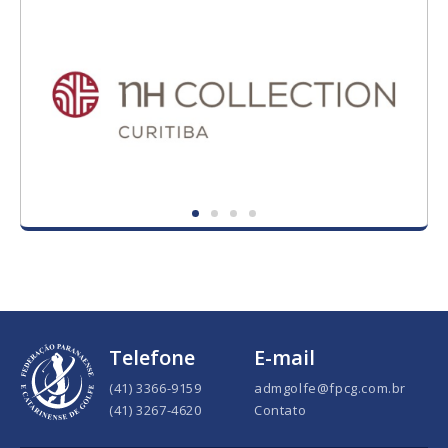
Telefone
E-mail
(41) 3366-9159
admgolfe@fpcg.com.br
(41) 3267-4620
Contato