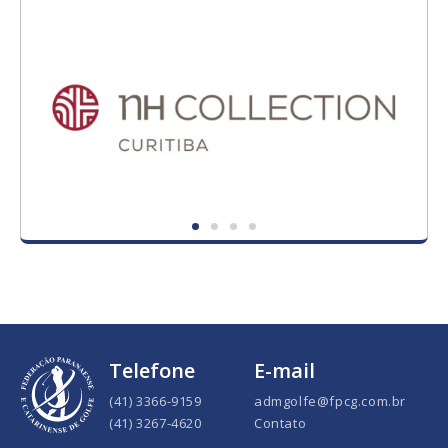
Telefone
E-mail
(41) 3366-9159
admgolfe@fpcg.com.br
(41) 3267-4620
Contato