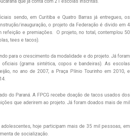
pucarana que já conta com 21 escolas inscritas.
ciais sendo, em Curitiba e Quatro Barras já entregues, os
strução/inauguração, o projeto da Federação é divido em 4
 refeição e premiações. O projeto, no total, contemplou 50
las, tees e tacos).
do para o crescimento da modalidade e do projeto. Já foram
oficiais (grama sintética, copos e bandeiras). As escolas
eijão, no ano de 2007, a Praça Plínio Tourinho em 2010, e
14.
ado do Paraná. A FPCG recebe doação de tacos usados dos
tuições que aderirem ao projeto. Já foram doados mais de mil
 adolescentes, hoje participam mais de 35 mil pessoas, em
menta de socialização.