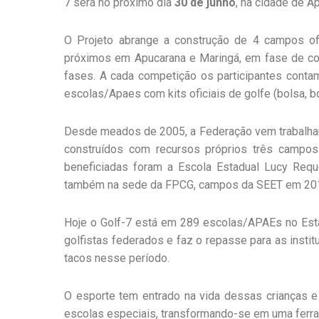
7 será no próximo dia
30 de junho
, na cidade de A
O Projeto abrange a construção de 4 campos ofi
próximos em Apucarana e Maringá, em fase de con
fases. A cada competição os participantes contam
escolas/Apaes com kits oficiais de golfe (bolsa, bo
Desde meados de 2005, a Federação vem trabalhan
construídos com recursos próprios três campos 
beneficiadas foram a Escola Estadual Lucy Requ
também na sede da FPCG, campos da SEET em 20
Hoje o Golf-7 está em 289 escolas/APAEs no Est
golfistas federados e faz o repasse para as insti
tacos nesse período.
O esporte tem entrado na vida dessas crianças e
escolas especiais, transformando-se em uma ferra