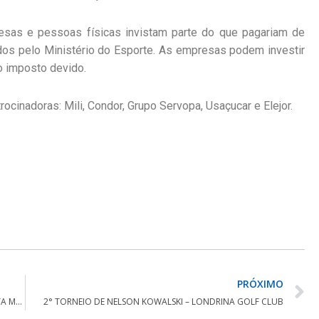
esas e pessoas físicas invistam parte do que pagariam de
os pelo Ministério do Esporte. As empresas podem investir
o imposto devido.
inadoras: Mili, Condor, Grupo Servopa, Usaçucar e Elejor.
PRÓXIMO
2° TORNEIO DE INVERNO – TORNEIO JULINO – CLUBE SANTA MÔNICA
2° TORNEIO DE NELSON KOWALSKI – LONDRINA GOLF CLUB