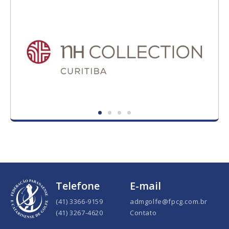
Telefone
E-mail
(41) 3366-9159
admgolfe@fpcg.com.br
(41) 3267-4620
Contato