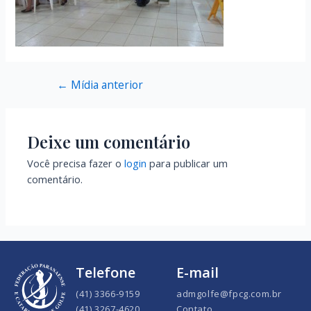
←
Mídia anterior
Deixe um comentário
Você precisa fazer o
login
para publicar um
comentário.
Telefone
E-mail
(41) 3366-9159
admgolfe@fpcg.com.br
(41) 3267-4620
Contato