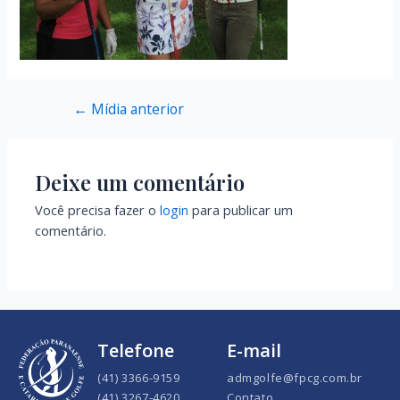
←
Mídia anterior
Deixe um comentário
Você precisa fazer o
login
para publicar um
comentário.
Telefone
E-mail
(41) 3366-9159
admgolfe@fpcg.com.br
(41) 3267-4620
Contato