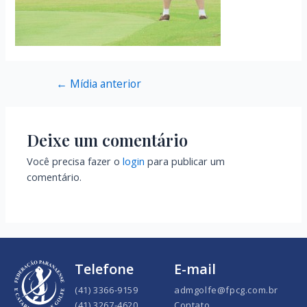
←
Mídia anterior
Deixe um comentário
Você precisa fazer o
login
para publicar um
comentário.
Telefone
E-mail
(41) 3366-9159
admgolfe@fpcg.com.br
(41) 3267-4620
Contato