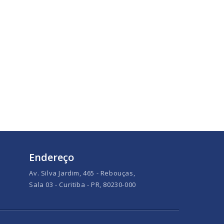
Endereço
Av. Silva Jardim, 465 - Rebouças,
Sala 03 - Curitiba - PR, 80230-000