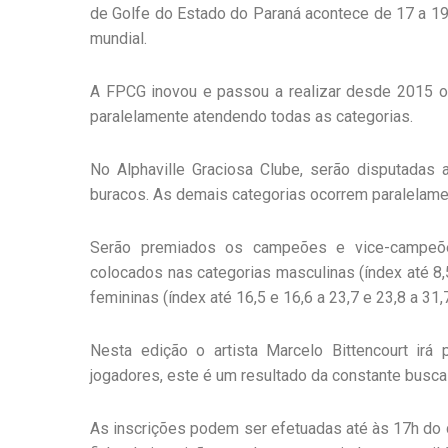
de Golfe do Estado do Paraná acontece de 17 a 19 d
mundial.
A FPCG inovou e passou a realizar desde 2015 
paralelamente atendendo todas as categorias.
No Alphaville Graciosa Clube, serão disputadas 
buracos. As demais categorias ocorrem paralelamen
Serão premiados os campeões e vice-campeõe
colocados nas categorias masculinas (índex até 8,5;
femininas (índex até 16,5 e 16,6 a 23,7 e 23,8 a 31,7
Nesta edição o artista Marcelo Bittencourt irá
jogadores, este é um resultado da constante busca 
As inscrições podem ser efetuadas até às 17h do 