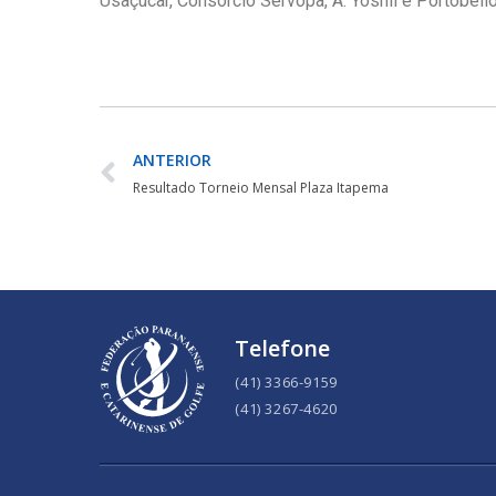
Usaçucar, Consórcio Servopa, A. Yoshii e Portobello
ANTERIOR
Resultado Torneio Mensal Plaza Itapema
Telefone
(41) 3366-9159
(41) 3267-4620