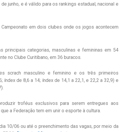
e junho, e é válido para os rankings estadual, nacional e
o Campeonato em dois clubes onde os jogos acontecem
as principais categorias, masculinas e femininas em 54
te no Clube Curitibano, em 36 buracos.
s scrach masculino e feminino e os três primeiros
 índex de 8,6 a 14; índex de 14,1 a 22,1, e 22,2 a 32,9) e
).
 produzir troféus exclusivos para serem entregues aos
que a Federação tem em unir o esporte à cultura.
dia 10/06 ou até o preenchimento das vagas, por meio da