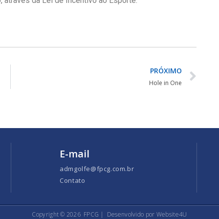
, através da Lei de Incentivo ao Esporte.
PRÓXIMO
Hole in One
E-mail
admgolfe@fpcg.com.br
Contato
Copyright ©
2026
FPCG |
Desenvolvido por Website4U