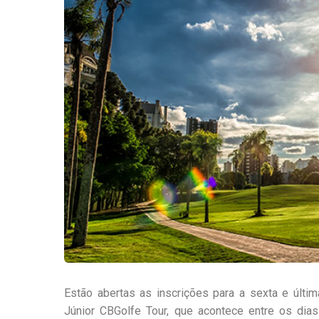
Estão abertas as inscrições para a sexta e últi
Júnior CBGolfe Tour, que acontece entre os di