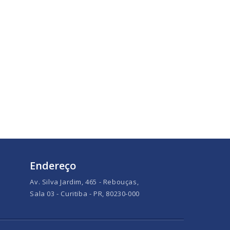
Endereço
Av. Silva Jardim, 465 - Rebouças,
Sala 03 - Curitiba - PR, 80230-000