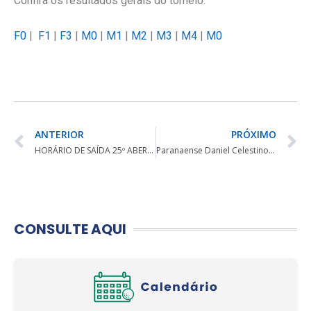
Confira os resultados gerais do torneio:
F0
|
F1
|
F3
|
M0
|
M1
|
M2
|
M3
|
M4
|
M0
ANTERIOR
PRÓXIMO
HORÁRIO DE SAÍDA 25º ABERTO DA CIDADE DE JOINVILLE
Paranaense Daniel Celestino representa o Brasil no Junior Open Championship 2016
CONSULTE AQUI