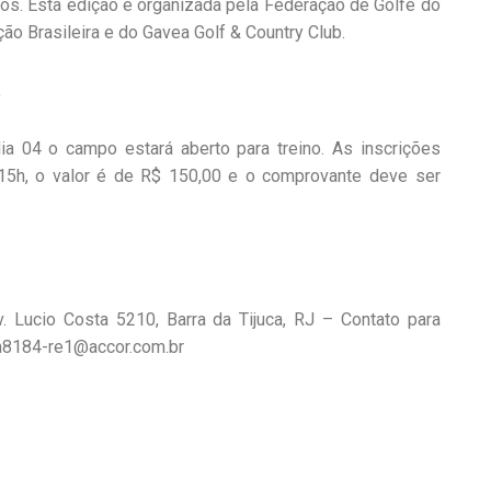
leiros. Esta edição é organizada pela Federação de Golfe do
o Brasileira e do Gavea Golf & Country Club.
.
a 04 o campo estará aberto para treino. As inscrições
 15h, o valor é de R$ 150,00 e o comprovante deve ser
 Lucio Costa 5210, Barra da Tijuca, RJ – Contato para
 h8184-re1@accor.com.br