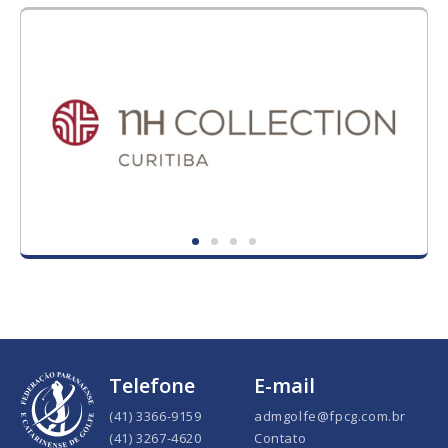
Telefone
E-mail
(41) 3366-9159
admgolfe@fpcg.com.br
(41) 3267-4620
Contato