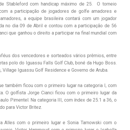
 de Stableford com handicap máximo de 25. O torneio
 com a participação de jogadores de golfe amadores e
amadores, a equipe brasileira contará com um jogador
ada no dia 09 de Abril e contou com a participação de 56
nci que ganhou o direito a participar na final mundial com
oféus dos vencedores e sorteados vários prêmios, entre
setas polo do Iguassu Falls Golf Club, boné da Hugo Boss.
, Village Iguassu Golf Residence e Governo de Aruba.
e também ficou com o primeiro lugar na categoria I, com
. O golfista Jorge Cianci ficou com o primeiro lugar da
aulo Pimentel. Na categoria III, com índex de 25.1 a 36, o
o para Victor Britez.
ra Alles com o primeiro lugar e Sonia Tarnowski com o
venis, Victor Hammoud com o primeiro lugar e Isabella