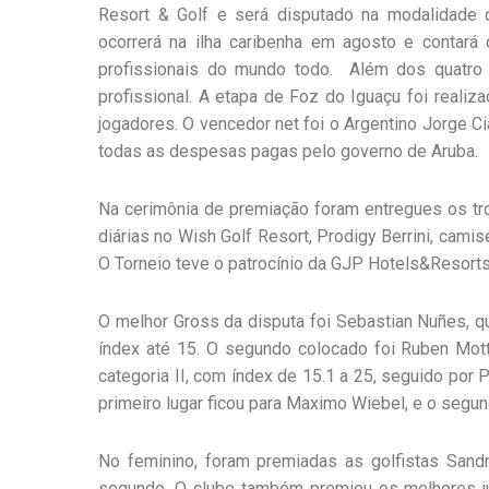
Resort & Golf e será disputado na modalidade
ocorrerá na ilha caribenha em agosto e contará
profissionais do mundo todo. Além dos quatro 
profissional. A etapa de Foz do Iguaçu foi realiz
jogadores. O vencedor net foi o Argentino Jorge Cia
todas as despesas pagas pelo governo de Aruba.
Na cerimônia de premiação foram entregues os tr
diárias no Wish Golf Resort, Prodigy Berrini, cami
O Torneio teve o patrocínio da GJP Hotels&Resorts
O melhor Gross da disputa foi Sebastian Nuñes, qu
índex até 15. O segundo colocado foi Ruben Motta
categoria II, com índex de 15.1 a 25, seguido por P
primeiro lugar ficou para Maximo Wiebel, e o segund
No feminino, foram premiadas as golfistas Sand
segundo. O clube também premiou os melhores ju