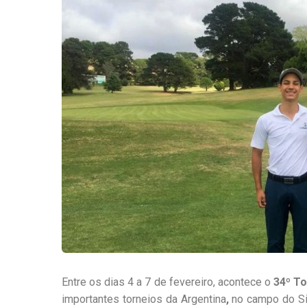
Entre os dias 4 a 7 de fevereiro, acontece o
34º To
importantes torneios da Argentina
,
no campo do Sie