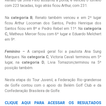
Renato da Silva Filho assumiu a ponta, e venceu o torneio
com 223 tacadas, logo atrás ficou Arthur, com 231.
Na
categoria B
, Renato também venceu e em 2º lugar
ficou Arthur Locoman dos Santos, Pedro Henrique dos
Santos ficou em 8º e Pedro Rebel em 11º. Na
categoria
C,
Matheus Mercer ficou com 6º lugar e Eduardo Melchert
em 9º.
Feminino –
A campeã geral foi a paulista Ana Sung
Marques. Na
categoria C
, Victoria Cavali terminou em 5º
lugar, na
categoria D
, Livia Tomazoni,terminou na 5º
posição também.
Nesta etapa do Tour Juvenil, a Federação Rio-grandense
de Golfe contou com o apoio do Belém Golf Club e da
Confederação Brasileira de Golfe.
CLIQUE AQUI PARA ACESSAR OS RESULTADOS