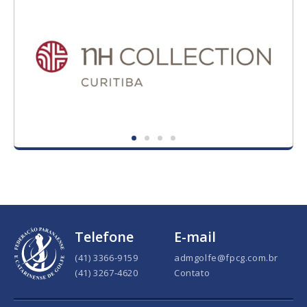
Telefone
E-mail
(41) 3366-9159
admgolfe@fpcg.com.br
(41) 3267-4620
Contato