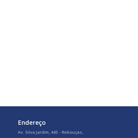
Endereço
Av. Silva Jardim, 465 - Rebouças,