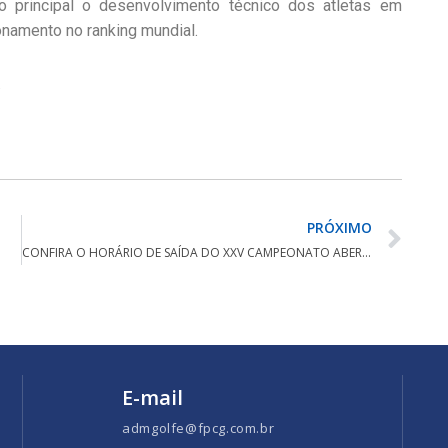
o principal o desenvolvimento técnico dos atletas em
onamento no ranking mundial.
.
PRÓXIMO
CONFIRA O HORÁRIO DE SAÍDA DO XXV CAMPEONATO ABERTO DO NORTE DO PARANÁ
E-mail
admgolfe@fpcg.com.br