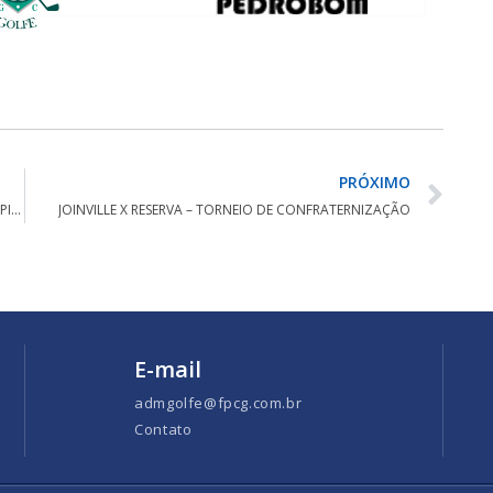
PRÓXIMO
EDUARDO LEAL E MARIA CRISTINA VENCEM 5° ABERTO DO PINE HILL
JOINVILLE X RESERVA – TORNEIO DE CONFRATERNIZAÇÃO
E-mail
admgolfe@fpcg.com.br
Contato