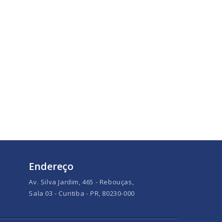
Endereço
Av. Silva Jardim, 465 - Rebouças,
Sala 03 - Curitiba - PR, 80230-000