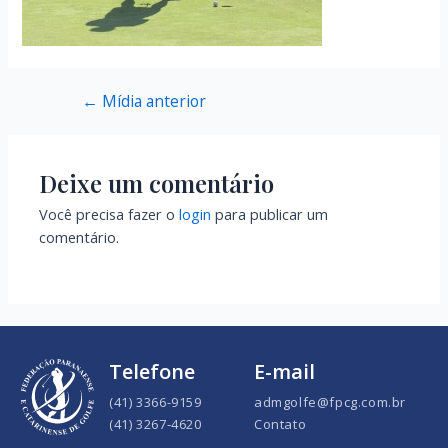
←
Mídia anterior
Deixe um comentário
Você precisa fazer o
login
para publicar um
comentário.
Telefone
E-mail
(41) 3366-9159
admgolfe@fpcg.com.br
(41) 3267-4620
Contato