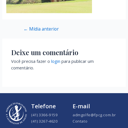
←
Mídia anterior
Deixe um comentário
Você precisa fazer o
login
para publicar um
comentário.
Telefone
E-mail
(41) 3366-9159
admgolfe@fpcg.com.br
(41) 3267-4620
Contato