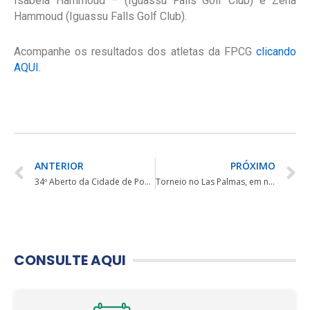
Isabela Hammoud – (Iguassu Falls Golf Club) e Zena
Hammoud (Iguassu Falls Golf Club).
Acompanhe os resultados dos atletas da FPCG
clicando
AQUI.
ANTERIOR
PRÓXIMO
34º Aberto da Cidade de Ponta Grossa começa nesta sexta-feira – HORÁRIO DE SAÍDA
Torneio no Las Palmas, em novembro
CONSULTE AQUI