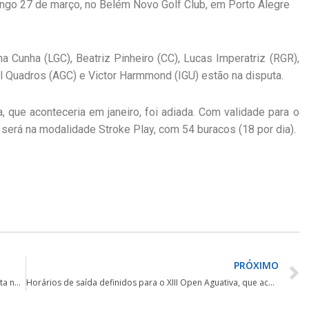
mingo 27 de março, no Belém Novo Golf Club, em Porto Alegre
a Cunha (LGC), Beatriz Pinheiro (CC), Lucas Imperatriz (RGR),
l Quadros (AGC) e Victor Harmmond (IGU) estão na disputa.
a, que aconteceria em janeiro, foi adiada. Com validade para o
será na modalidade Stroke Play, com 54 buracos (18 por dia).
PRÓXIMO
Equipe juvenil brasileira, com Gabriel Gallego, inicia disputa no Peru
Horários de saída definidos para o XIII Open Aguativa, que acontece neste final de semana