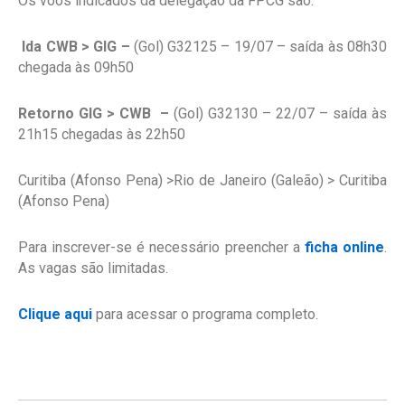
Os voos indicados da delegação da FPCG são:
Ida CWB > GIG –
(Gol) G32125 – 19/07 – saída às 08h30
chegada às 09h50
Retorno GIG > CWB –
(Gol) G32130 – 22/07 – saída às
21h15 chegadas às 22h50
Curitiba (Afonso Pena) >Rio de Janeiro (Galeão) > Curitiba
(Afonso Pena)
Para inscrever-se é necessário preencher a
ficha online
.
As vagas são limitadas.
Clique aqui
para acessar o programa completo.