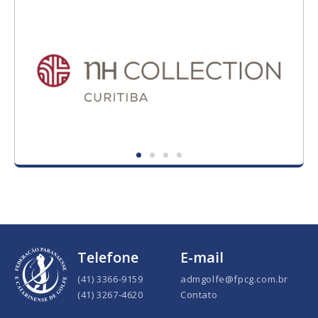
Telefone
E-mail
(41) 3366-9159
admgolfe@fpcg.com.br
(41) 3267-4620
Contato