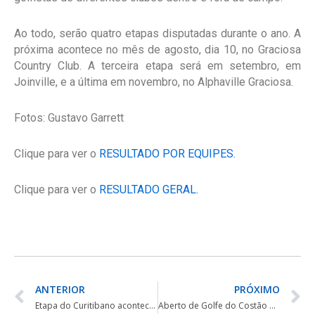
Ao todo, serão quatro etapas disputadas durante o ano. A
próxima acontece no mês de agosto, dia 10, no Graciosa
Country Club. A terceira etapa será em setembro, em
Joinville, e a última em novembro, no Alphaville Graciosa.
Fotos: Gustavo Garrett
Clique para ver o
RESULTADO POR EQUIPES.
Clique para ver o
RESULTADO GERAL.
ANTERIOR
PRÓXIMO
Etapa do Curitibano acontece nesta quinta-feira (25) – confira o DRAW e REGULAMENTO
Aberto de Golfe do Costão acontece neste final de semana – HORÁRIOS DE SAÍDA