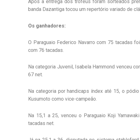
Após a entrega dos troféus foram sorteados prêmi
banda Dazantiga tocou um repertório variado de cl
Os ganhadores:
O Paraguaio Federico Navarro com 75 tacadas fo
com 76 tacadas.
Na categoria Juvenil, Isabela Hammond venceu co
67 net.
Na categoria por handicaps índex até 15, o pódio
Kusumoto como vice-campeão.
Na 15,1 a 25, venceu o Paraguaio Koji Yamawak
tacadas net.
Já na 25,1 a 36, disputada no sistema stableford