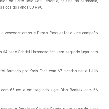
os da Porto Belo Golf Resort e, ao final da cerimônia,
ássicos dos anos 80 e 90.
i o vencedor gross e Dimas Parquet foi o vice-campeão
m 64 net e Gabriel Hammond ficou em segundo lugar com
 foi formado por Karin Fahs com 67 tacadas net e Hélio
i com 65 net e em segundo lugar Blas Benitez com 66
, venceu o Brasileiro Cláudio Rorato e em segundo lugar