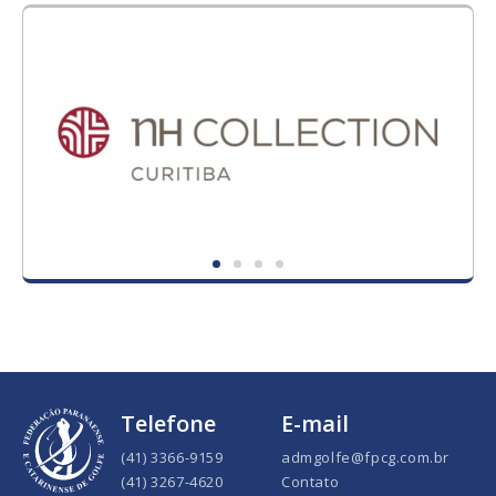
Telefone
E-mail
(41) 3366-9159
admgolfe@fpcg.com.br
(41) 3267-4620
Contato