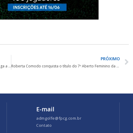
PRÓXIMO
Campeonato Aberto Juvenil da FPCG by NH Collection chega a Porto Belo
Roberta Comodo conquista o título do 7º Aberto Feminino da FPCG no Porto Belo Golf
E-mail
admgolfe@fpcg.com.br
Contato