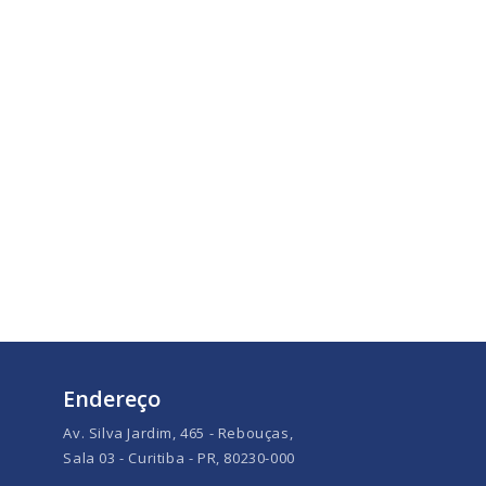
Endereço
Av. Silva Jardim, 465 - Rebouças,
Sala 03 - Curitiba - PR, 80230-000