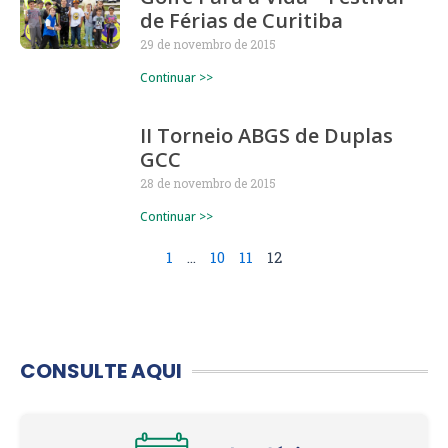
de Férias de Curitiba
29 de novembro de 2015
Continuar >>
II Torneio ABGS de Duplas
GCC
28 de novembro de 2015
Continuar >>
1
…
10
11
12
CONSULTE AQUI