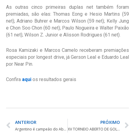
As outras cinco primeiras duplas net também foram
premiadas, são elas: Thomas Eong e Hesio Martins (59
net); Adriano Buhrer e Marcos Wilson (59 net); Kelly Jung
e Chon Soo Chon (60 net); Paulo Nogueira e Walter Paixão
(61 net); Wilson Z. Junior e Alisson Rodrigues (61 net).
Rosa Kamizaki e Marcos Camelo receberam premiações
especiais por longest drive, já Gerson Leal e Eduardo Leal
por Near Pin.
Confira
aqui
os resultados gerais
ANTERIOR
PRÓXIMO
Argentino é campeão do Aberto do Brasil
XV TORNEIO ABERTO DE GOLFE DO ALPHAVILLE GRACIOSA CLUBE