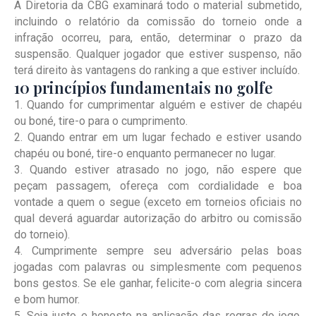
A Diretoria da CBG examinará todo o material submetido,
incluindo o relatório da comissão do torneio onde a
infração ocorreu, para, então, determinar o prazo da
suspensão. Qualquer jogador que estiver suspenso, não
terá direito às vantagens do ranking a que estiver incluído.
10 princípios fundamentais no golfe
1. Quando for cumprimentar alguém e estiver de chapéu
ou boné, tire-o para o cumprimento.
2. Quando entrar em um lugar fechado e estiver usando
chapéu ou boné, tire-o enquanto permanecer no lugar.
3. Quando estiver atrasado no jogo, não espere que
peçam passagem, ofereça com cordialidade e boa
vontade a quem o segue (exceto em torneios oficiais no
qual deverá aguardar autorização do arbitro ou comissão
do torneio).
4. Cumprimente sempre seu adversário pelas boas
jogadas com palavras ou simplesmente com pequenos
bons gestos. Se ele ganhar, felicite-o com alegria sincera
e bom humor.
5. Seja justo e honesto na aplicação das regras do jogo.