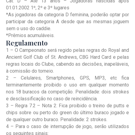
Cat. D – Até 13 anos – Jogadoras nascidas após
01.01.2002 1º, 2º e 3º lugares
*As jogadoras da categoria D feminina, poderão optar por
participar da categoria A desde que as mesmas joguem
sem o uso do caddie.
*Prêmios acumuláveis.
Regulamento
1 – O Campeonato será regido pelas regras do Royal and
Ancient Golf Club of St. Andrews, CBG Hard Card e pelas
regras locais do Clube, cabendo as decisões, inapeláveis,
à comissão do torneio.
2 – Celulares, Smartphones, GPS, MP3, etc fica
terminantemente proibido o uso em qualquer momento
nos 18 buracos da competição. Penalidade: dois strokes
e desclassificação no caso de reincidência.
3 – Regra 7.2 – Nota 2: Fica proibido o treino de putts e
chips sobre ou perto do green do último buraco jogado e
de qualquer outro buraco. Penalidade: 2 strokes.
4 – Para o caso de interrupção de jogo, serão utilizados
os seguintes sinais: