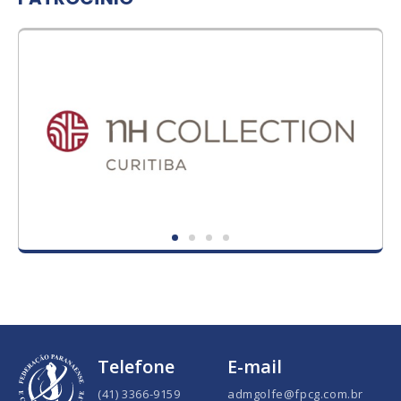
Telefone
E-mail
(41) 3366-9159
admgolfe@fpcg.com.br