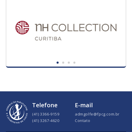
Telefone
E-mail
(41) 3366-9159
admgolfe@fpcg.com.br
(41) 3267-4620
Contato