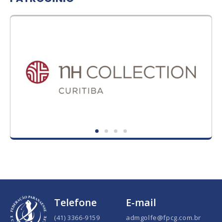
Telefone
E-mail
(41) 3366-9159
admgolfe@fpcg.com.br