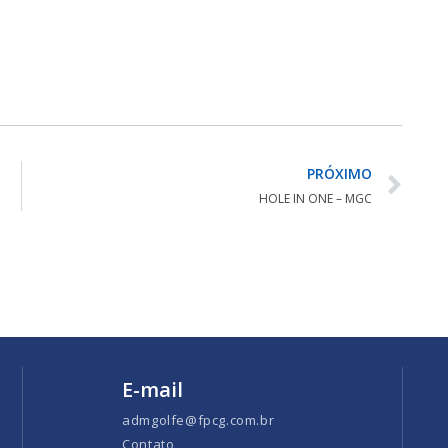
PRÓXIMO
HOLE IN ONE – MGC
E-mail
admgolfe@fpcg.com.br
Contato