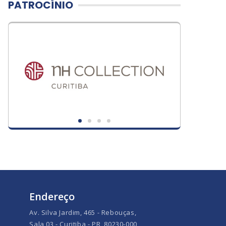
PATROCÍNIO
Endereço
Av. Silva Jardim, 465 - Rebouças,
Sala 03 - Curitiba - PR, 80230-000