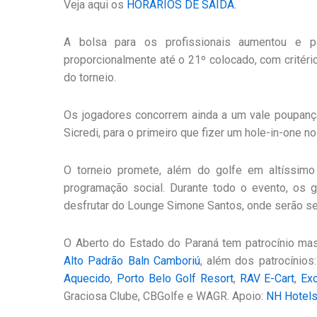
Veja aqui os
HORÁRIOS DE SAÍDA.
A bolsa para os profissionais aumentou e p
proporcionalmente até o 21º colocado, com critéri
do torneio.
Os jogadores concorrem ainda a um vale poupança
Sicredi, para o primeiro que fizer um hole-in-one no
O torneio promete, além do golfe em altíssimo
programação social. Durante todo o evento, os 
desfrutar do Lounge Simone Santos, onde serão ser
O Aberto do Estado do Paraná tem patrocínio ma
Alto Padrão Baln Camboriú
, além dos patrocínios:
Aquecido
,
Porto Belo Golf Resort
,
RAV E-Cart
,
Ex
Graciosa Clube, CBGolfe e WAGR. Apoio:
NH Hotel