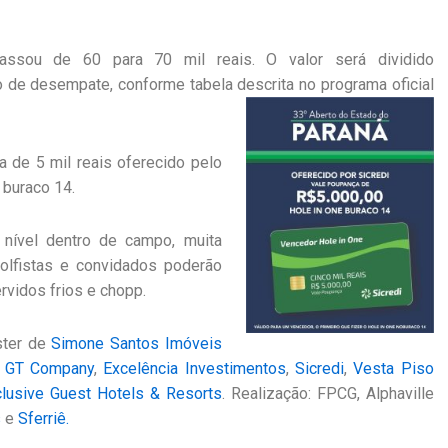
assou de 60 para 70 mil reais. O valor será dividido
o de desempate, conforme tabela descrita no programa oficial
 de 5 mil reais oferecido pelo
 buraco 14.
 nível dentro de campo, muita
golfistas e convidados poderão
vidos frios e chopp.
ster de
Simone Santos Imóveis
GT Company
,
Excelência Investimentos
,
Sicredi
,
Vesta Piso
clusive Guest Hotels & Resorts
. Realização: FPCG, Alphaville
s
e
Sferriê.