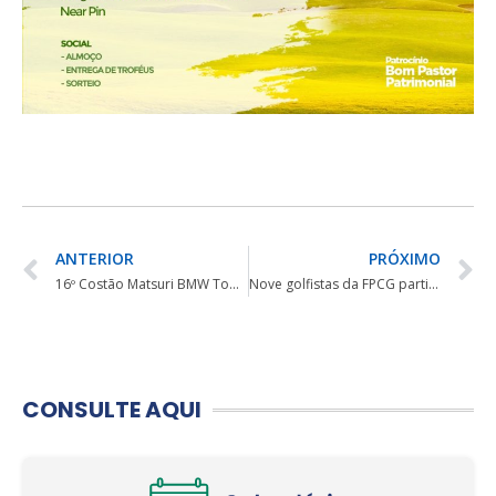
ANTERIOR
PRÓXIMO
16º Costão Matsuri BMW Top Car
Nove golfistas da FPCG participam da 5ª etapa do ZUP Tour neste final de semana
CONSULTE AQUI