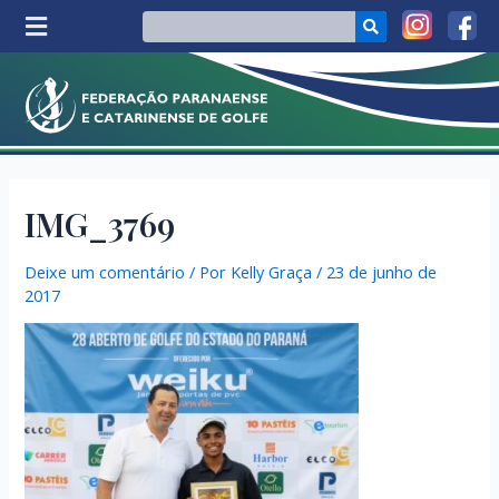
IMG_3769
Deixe um comentário
/ Por
Kelly Graça
/
23 de junho de
2017