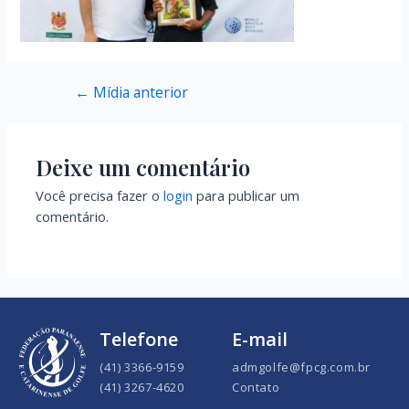
←
Mídia anterior
Deixe um comentário
Você precisa fazer o
login
para publicar um
comentário.
Telefone
E-mail
(41) 3366-9159
admgolfe@fpcg.com.br
(41) 3267-4620
Contato