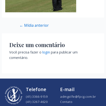
←
Mídia anterior
Deixe um comentário
Você precisa fazer o
login
para publicar um
comentário.
Telefone
E-mail
(41) 3366-9159
admgolfe@fpcg.com.br
(41) 3267-4620
Contato