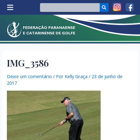
IMG_3586
Deixe um comentário
/ Por
Kelly Graça
/
23 de junho de
2017