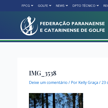
FPCG
GOLFE
NEWS
DPTO TÉCNICO
RE
IMG_3538
Deixe um comentário
/ Por
Kelly Graça
/
23 