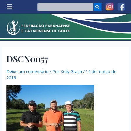
DSCN0057
Deixe um comentário
/ Por
Kelly Graça
/
14 de março de
2016