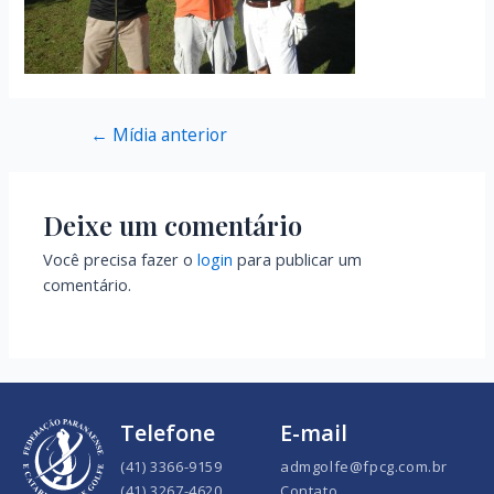
←
Mídia anterior
Deixe um comentário
Você precisa fazer o
login
para publicar um
comentário.
Telefone
E-mail
(41) 3366-9159
admgolfe@fpcg.com.br
(41) 3267-4620
Contato