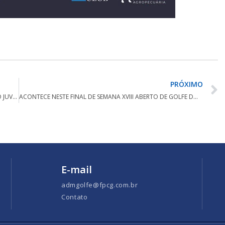
PRÓXIMO
RENATO DA SILVA FILHO TERMINA EM 3º NO CAMPEONATO JUVENIL DO CHILE
ACONTECE NESTE FINAL DE SEMANA XVIII ABERTO DE GOLFE DO ALPHAVILLE GRACIOSA CLUBE
E-mail
admgolfe@fpcg.com.br
Contato