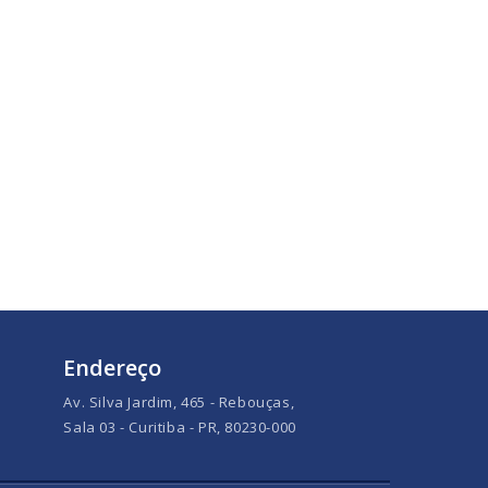
Endereço
Av. Silva Jardim, 465 - Rebouças,
Sala 03 - Curitiba - PR, 80230-000