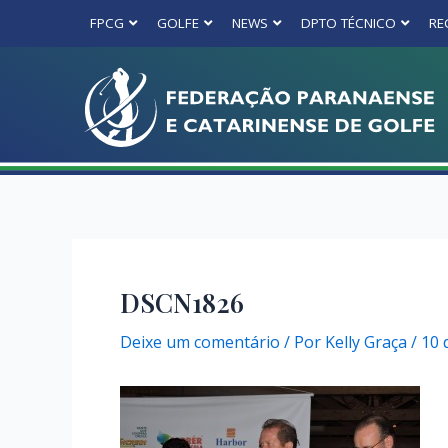
FPCG
GOLFE
NEWS
DPTO TÉCNICO
RE
DSCN1826
Deixe um comentário
/ Por
Kelly Graça
/
10 