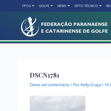
FPCG
GOLFE
NEWS
DPTO TÉCNICO
RE
DSCN1781
Deixe um comentário
/ Por
Kelly Graça
/
10 