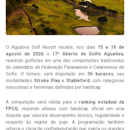
O Aguativa Golf Resort recebe, nos dias
15 e 16 de
agosto de 2026
, o
17º Aberto de Golfe Aguativa
,
reunindo golfistas em uma das competições tradicionais
do calendário da Federação Paranaense e Catarinense de
Golfe. O torneio será disputado em
36 buracos
, nas
modalidades
Stroke Play
e
Stableford
, com categorias
masculinas e femininas definidas por handicap.
A competição será válida para o
ranking estadual da
FPCG
, reunindo atletas com handicap oficial em uma
disputa que valoriza desempenho técnico, regularidade e
respeito às regras do jogo. A programação também
reforça o clima de confraternização que marca os grandes