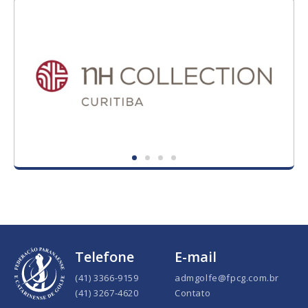
Telefone
E-mail
(41) 3366-9159
admgolfe@fpcg.com.br
(41) 3267-4620
Contato