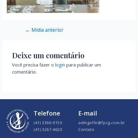
←
Mídia anterior
Deixe um comentário
Você precisa fazer o
login
para publicar um
comentário.
Telefone
E-mail
(41) 3366-9159
admgolfe@fpcg.com.br
(41) 3267-4620
Contato