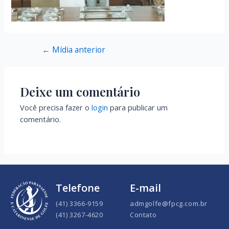
←
Mídia anterior
Deixe um comentário
Você precisa fazer o
login
para publicar um
comentário.
Telefone
E-mail
(41) 3366-9159
admgolfe@fpcg.com.br
(41) 3267-4620
Contato