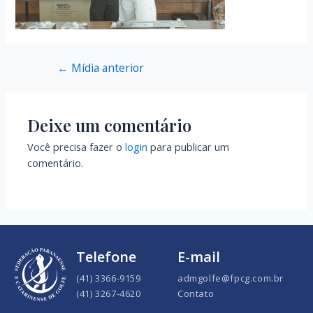
←
Mídia anterior
Deixe um comentário
Você precisa fazer o
login
para publicar um
comentário.
Telefone
E-mail
(41) 3366-9159
admgolfe@fpcg.com.br
(41) 3267-4620
Contato