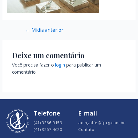
←
Mídia anterior
Deixe um comentário
Você precisa fazer o
login
para publicar um
comentário.
Telefone
E-mail
(41) 3366-9159
admgolfe@fpcg.com.br
(41) 3267-4620
Contato