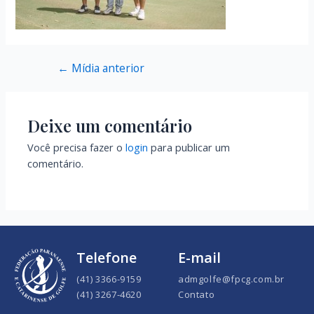
←
Mídia anterior
Deixe um comentário
Você precisa fazer o
login
para publicar um
comentário.
Telefone
E-mail
(41) 3366-9159
admgolfe@fpcg.com.br
(41) 3267-4620
Contato